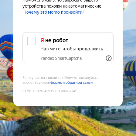
Нам очень жаль, но запросы с вашего
устройства похожи на автоматические.
Почему это могло произойти?
Я не робот
Нажмите, чтобы продолжить
Yandex SmartCaptcha
Если у вас возникли проблемы, пожалуйста,
воспользуйтесь
формой обратной связи
9178130312654393539
:
1786032241