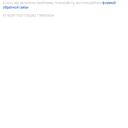
Если у вас возникли проблемы, пожалуйста, воспользуйтесь
формой
обратной связи
9176205170271232262
:
1786003554