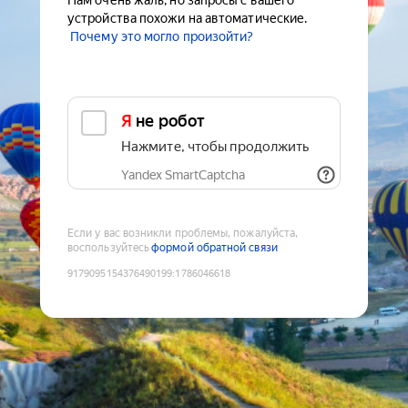
Нам очень жаль, но запросы с вашего
устройства похожи на автоматические.
Почему это могло произойти?
Я не робот
Нажмите, чтобы продолжить
Yandex SmartCaptcha
Если у вас возникли проблемы, пожалуйста,
воспользуйтесь
формой обратной связи
9179095154376490199
:
1786046618