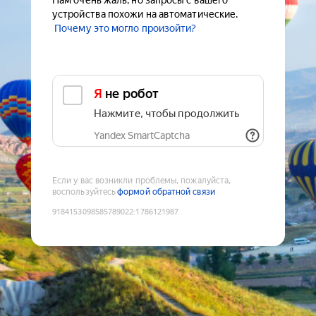
Нам очень жаль, но запросы с вашего
устройства похожи на автоматические.
Почему это могло произойти?
Я не робот
Нажмите, чтобы продолжить
Yandex SmartCaptcha
Если у вас возникли проблемы, пожалуйста,
воспользуйтесь
формой обратной связи
9184153098585789022
:
1786121987