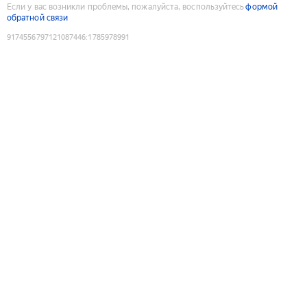
Если у вас возникли проблемы, пожалуйста, воспользуйтесь
формой
обратной связи
9174556797121087446
:
1785978991