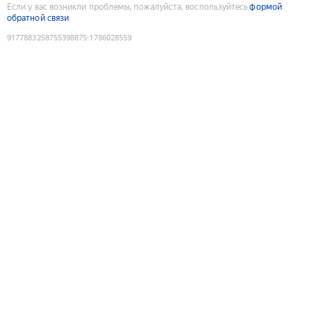
Если у вас возникли проблемы, пожалуйста, воспользуйтесь
формой
обратной связи
9177883258755398875
:
1786028559