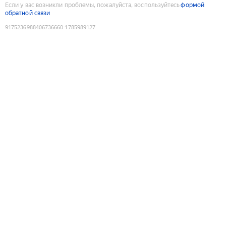
Если у вас возникли проблемы, пожалуйста, воспользуйтесь
формой
обратной связи
9175236988406736660
:
1785989127