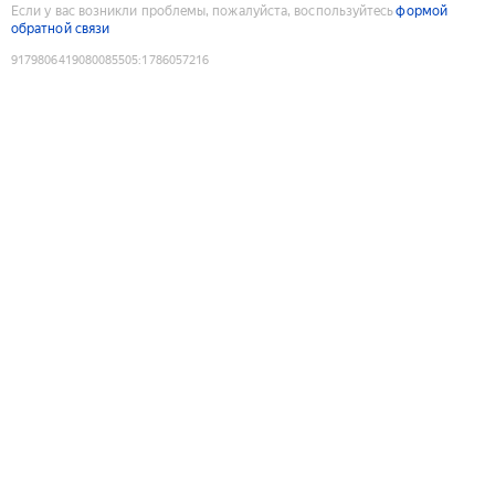
Если у вас возникли проблемы, пожалуйста, воспользуйтесь
формой
обратной связи
9179806419080085505
:
1786057216