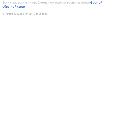
Если у вас возникли проблемы, пожалуйста, воспользуйтесь
формой
обратной связи
9179695808235316409
:
1786055568