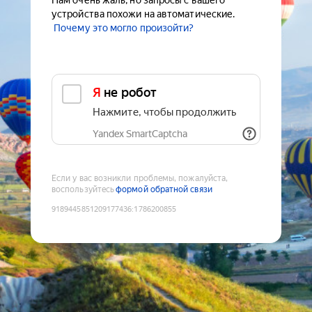
Нам очень жаль, но запросы с вашего
устройства похожи на автоматические.
Почему это могло произойти?
Я не робот
Нажмите, чтобы продолжить
Yandex SmartCaptcha
Если у вас возникли проблемы, пожалуйста,
воспользуйтесь
формой обратной связи
9189445851209177436
:
1786200855