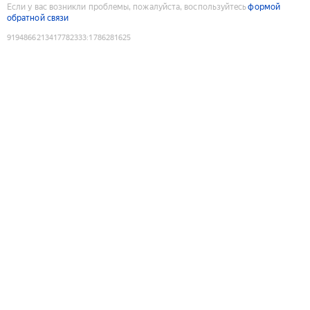
Если у вас возникли проблемы, пожалуйста, воспользуйтесь
формой
обратной связи
9194866213417782333
:
1786281625