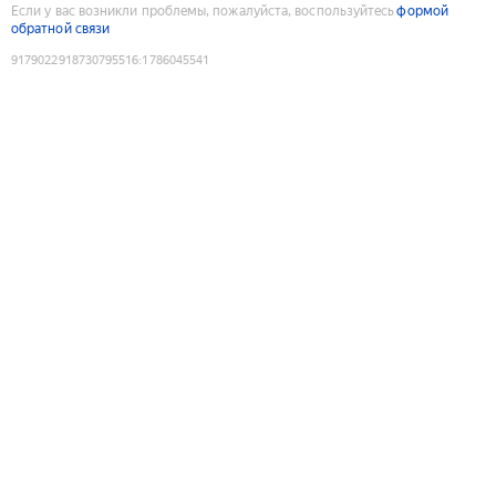
Если у вас возникли проблемы, пожалуйста, воспользуйтесь
формой
обратной связи
9179022918730795516
:
1786045541