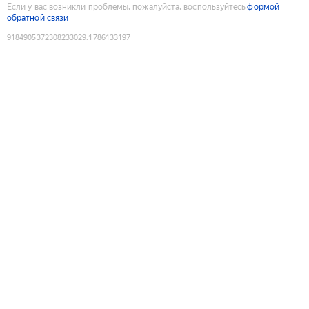
Если у вас возникли проблемы, пожалуйста, воспользуйтесь
формой
обратной связи
9184905372308233029
:
1786133197