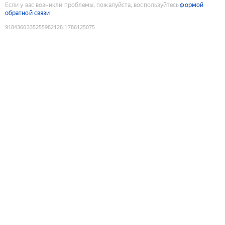
Если у вас возникли проблемы, пожалуйста, воспользуйтесь
формой
обратной связи
9184360335255982128
:
1786125075