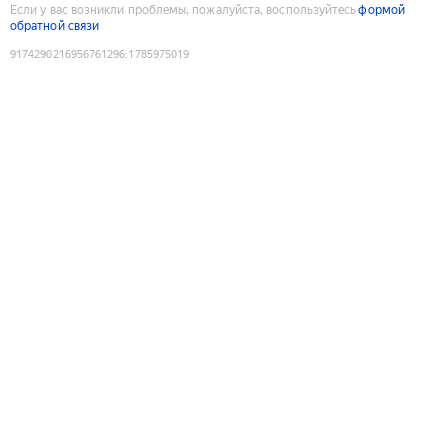
Если у вас возникли проблемы, пожалуйста, воспользуйтесь
формой
обратной связи
9174290216956761296
:
1785975019