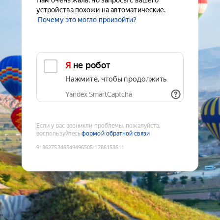
Нам очень жаль, но запросы с вашего
устройства похожи на автоматические.
Почему это могло произойти?
Я не робот
Нажмите, чтобы продолжить
Yandex SmartCaptcha
Если у вас возникли проблемы, пожалуйста,
воспользуйтесь
формой обратной связи
9186275346549496505
:
1786153611