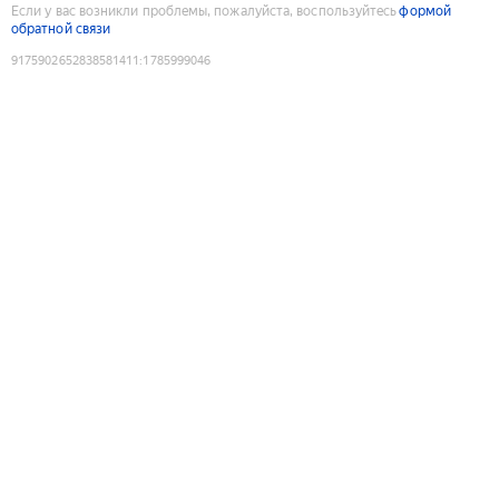
Если у вас возникли проблемы, пожалуйста, воспользуйтесь
формой
обратной связи
9175902652838581411
:
1785999046