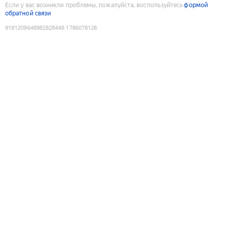
Если у вас возникли проблемы, пожалуйста, воспользуйтесь
формой
обратной связи
9181209648982828448
:
1786078126