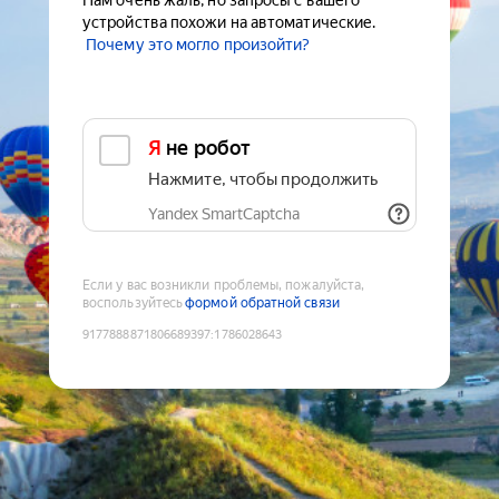
Нам очень жаль, но запросы с вашего
устройства похожи на автоматические.
Почему это могло произойти?
Я не робот
Нажмите, чтобы продолжить
Yandex SmartCaptcha
Если у вас возникли проблемы, пожалуйста,
воспользуйтесь
формой обратной связи
9177888871806689397
:
1786028643