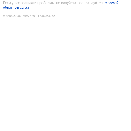
Если у вас возникли проблемы, пожалуйста, воспользуйтесь
формой
обратной связи
9194003236176977751
:
1786268766