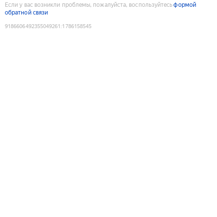
Если у вас возникли проблемы, пожалуйста, воспользуйтесь
формой
обратной связи
9186606492355049261
:
1786158545