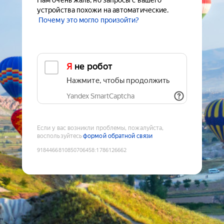
Нам очень жаль, но запросы с вашего
устройства похожи на автоматические.
Почему это могло произойти?
Я не робот
Нажмите, чтобы продолжить
Yandex SmartCaptcha
Если у вас возникли проблемы, пожалуйста,
воспользуйтесь
формой обратной связи
9184466810850706458
:
1786126662