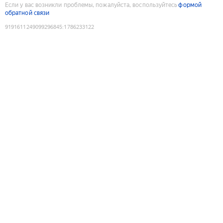
Если у вас возникли проблемы, пожалуйста, воспользуйтесь
формой
обратной связи
9191611249099296845
:
1786233122