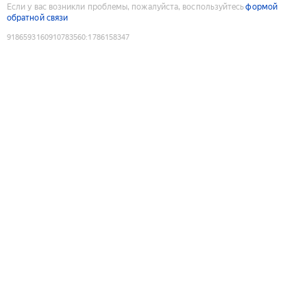
Если у вас возникли проблемы, пожалуйста, воспользуйтесь
формой
обратной связи
9186593160910783560
:
1786158347