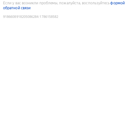
Если у вас возникли проблемы, пожалуйста, воспользуйтесь
формой
обратной связи
9186608918205086284
:
1786158582