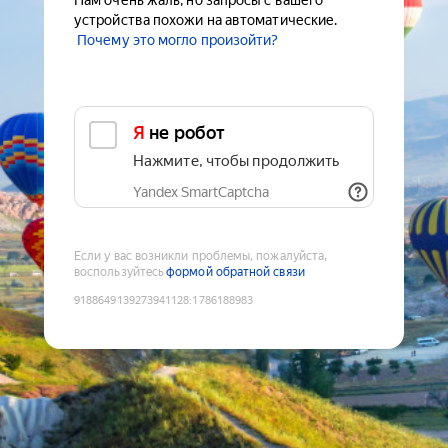
Нам очень жаль, но запросы с вашего
устройства похожи на автоматические.
Почему это могло произойти?
Я не робот
Нажмите, чтобы продолжить
Yandex SmartCaptcha
Если у вас возникли проблемы, пожалуйста,
воспользуйтесь
формой обратной связи
9188649139273941128
:
1786188983