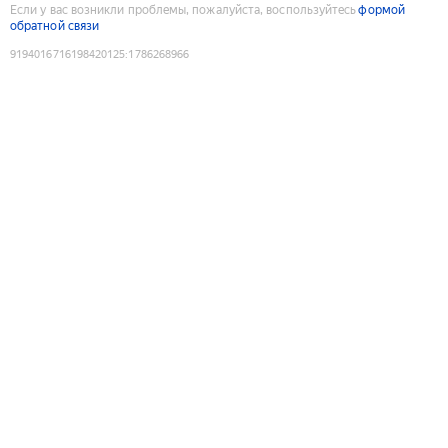
Если у вас возникли проблемы, пожалуйста, воспользуйтесь
формой
обратной связи
9194016716198420125
:
1786268966