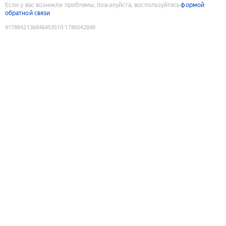
Если у вас возникли проблемы, пожалуйста, воспользуйтесь
формой
обратной связи
9178842136846453510
:
1786042848