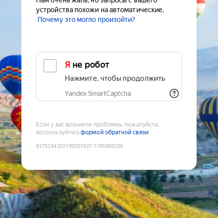
Нам очень жаль, но запросы с вашего
устройства похожи на автоматические.
Почему это могло произойти?
Я не робот
Нажмите, чтобы продолжить
Yandex SmartCaptcha
Если у вас возникли проблемы, пожалуйста,
воспользуйтесь
формой обратной связи
9175244302199207437
:
1785989236