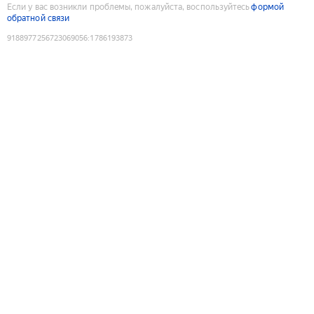
Если у вас возникли проблемы, пожалуйста, воспользуйтесь
формой
обратной связи
9188977256723069056
:
1786193873