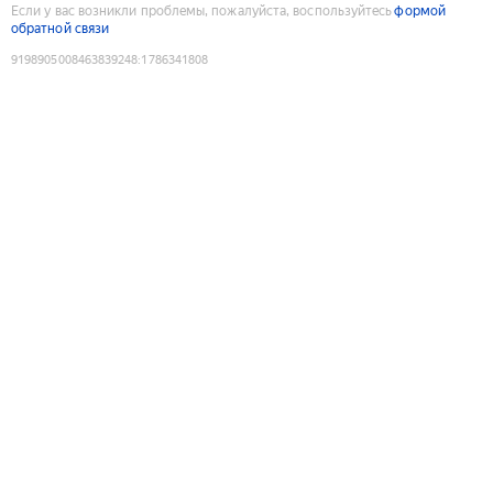
Если у вас возникли проблемы, пожалуйста, воспользуйтесь
формой
обратной связи
9198905008463839248
:
1786341808