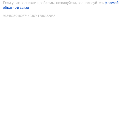
Если у вас возникли проблемы, пожалуйста, воспользуйтесь
формой
обратной связи
9184828918267142369
:
1786132058