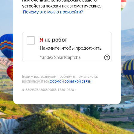
Нам очень жаль, но запросы с вашего
устройства похожи на автоматические.
Почему это могло произойти?
Я не робот
Нажмите, чтобы продолжить
Yandex SmartCaptcha
Если у вас возникли проблемы, пожалуйста,
воспользуйтесь
формой обратной связи
9183093734366800663
:
1786106201