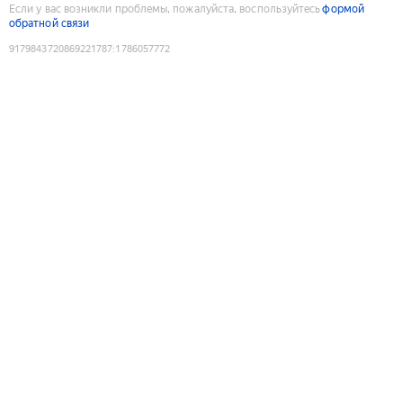
Если у вас возникли проблемы, пожалуйста, воспользуйтесь
формой
обратной связи
9179843720869221787
:
1786057772