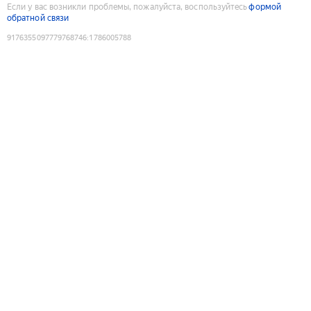
Если у вас возникли проблемы, пожалуйста, воспользуйтесь
формой
обратной связи
9176355097779768746
:
1786005788