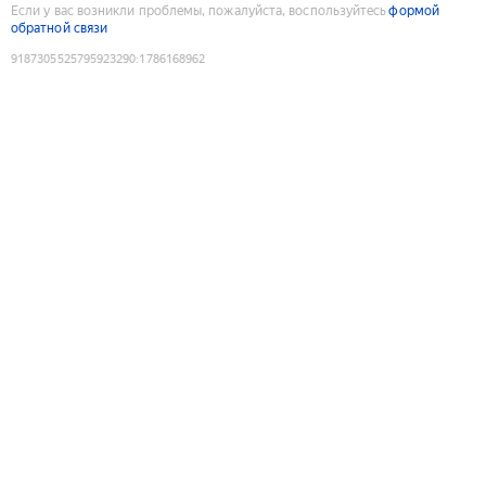
Если у вас возникли проблемы, пожалуйста, воспользуйтесь
формой
обратной связи
9187305525795923290
:
1786168962