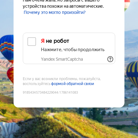
Нам очень жаль, но запросы с вашего
устройства похожи на автоматические.
Почему это могло произойти?
Я не робот
Нажмите, чтобы продолжить
Yandex SmartCaptcha
Если у вас возникли проблемы, пожалуйста,
воспользуйтесь
формой обратной связи
9185434573484229044
:
1786141083