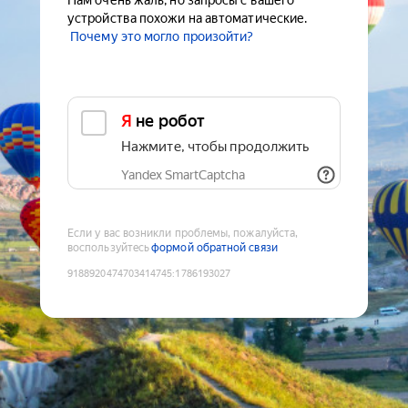
Нам очень жаль, но запросы с вашего
устройства похожи на автоматические.
Почему это могло произойти?
Я не робот
Нажмите, чтобы продолжить
Yandex SmartCaptcha
Если у вас возникли проблемы, пожалуйста,
воспользуйтесь
формой обратной связи
9188920474703414745
:
1786193027