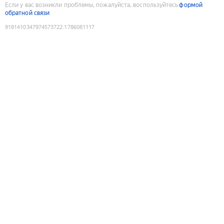
Если у вас возникли проблемы, пожалуйста, воспользуйтесь
формой
обратной связи
9181410347974573722
:
1786081117