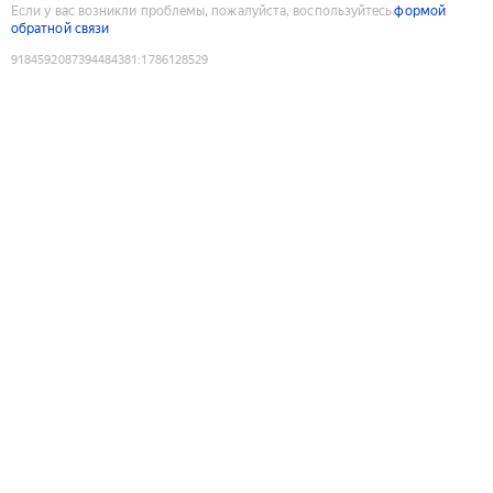
Если у вас возникли проблемы, пожалуйста, воспользуйтесь
формой
обратной связи
9184592087394484381
:
1786128529