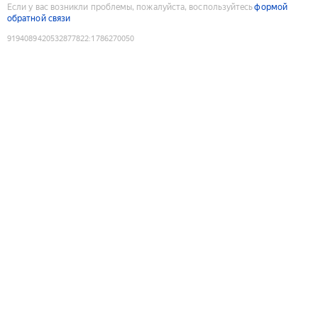
Если у вас возникли проблемы, пожалуйста, воспользуйтесь
формой
обратной связи
9194089420532877822
:
1786270050