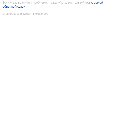
Если у вас возникли проблемы, пожалуйста, воспользуйтесь
формой
обратной связи
9198400670385628871
:
1786334292