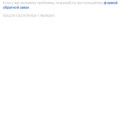
Если у вас возникли проблемы, пожалуйста, воспользуйтесь
формой
обратной связи
9202276125275781824
:
1786392041