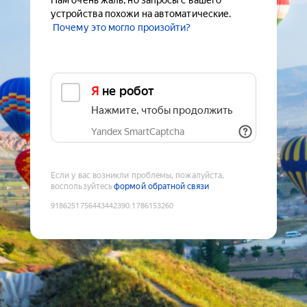
Нам очень жаль, но запросы с вашего
устройства похожи на автоматические.
Почему это могло произойти?
Я не робот
Нажмите, чтобы продолжить
Yandex SmartCaptcha
Если у вас возникли проблемы, пожалуйста,
воспользуйтесь
формой обратной связи
9186251756443442390
:
1786153260