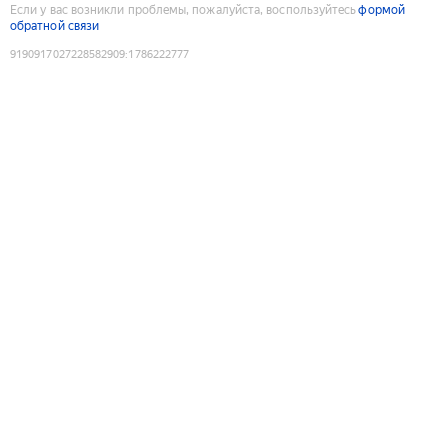
Если у вас возникли проблемы, пожалуйста, воспользуйтесь
формой
обратной связи
9190917027228582909
:
1786222777