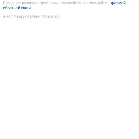
Если у вас возникли проблемы, пожалуйста, воспользуйтесь
формой
обратной связи
9183227110349518499
:
1786108189