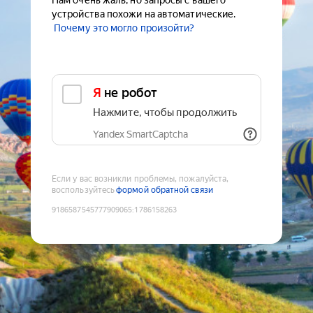
Нам очень жаль, но запросы с вашего
устройства похожи на автоматические.
Почему это могло произойти?
Я не робот
Нажмите, чтобы продолжить
Yandex SmartCaptcha
Если у вас возникли проблемы, пожалуйста,
воспользуйтесь
формой обратной связи
9186587545777909065
:
1786158263