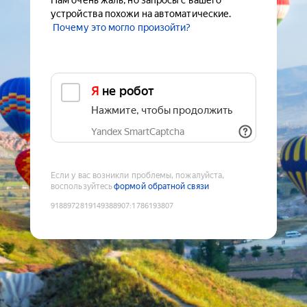
Нам очень жаль, но запросы с вашего
устройства похожи на автоматические.
Почему это могло произойти?
Я не робот
Нажмите, чтобы продолжить
Yandex SmartCaptcha
Если у вас возникли проблемы, пожалуйста,
воспользуйтесь
формой обратной связи
9188972819149388907
:
1786193807