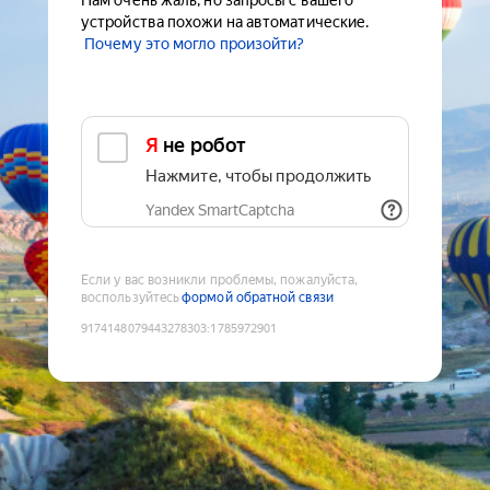
Нам очень жаль, но запросы с вашего
устройства похожи на автоматические.
Почему это могло произойти?
Я не робот
Нажмите, чтобы продолжить
Yandex SmartCaptcha
Если у вас возникли проблемы, пожалуйста,
воспользуйтесь
формой обратной связи
9174148079443278303
:
1785972901