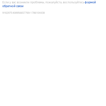
Если у вас возникли проблемы, пожалуйста, воспользуйтесь
формой
обратной связи
9182975408956657769
:
1786104438